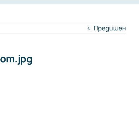
Предишен
com.jpg