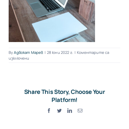
By
Адвокат Марев
|
28 юни 2022 г.
|
Коментарите са
за
изключени
laptop-
desk-
work-
table-
wood-
Share This Story, Choose Your
floor-
19574-
Platform!
pxhere-
com.jpg
Facebook
Twitter
LinkedIn
Електронна
поща: