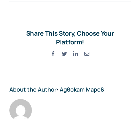
cropped-
kantora-
2.jpg
Share This Story, Choose Your
Platform!
Facebook
Twitter
LinkedIn
Електронна
поща:
About the Author:
Адвокат Марев