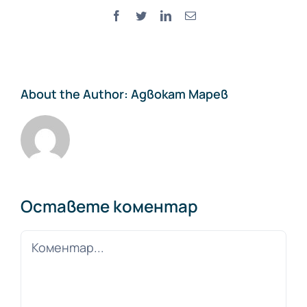
Facebook
Twitter
LinkedIn
Електронна
поща:
About the Author:
Адвокат Марев
Оставете коментар
Comment