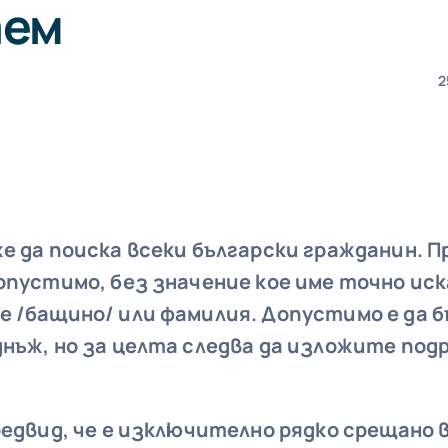
аем
2
же да поиска всеки български гражданин.
опустимо, без значение кое име точно иск
е /бащино/ или фамилия. Допустимо е да 
нъж, но за целта следва да изложите под
редвид, че е изключително рядко срещано 