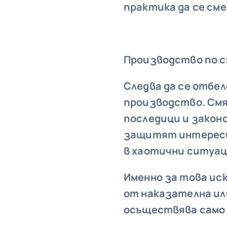
практика да се см
Производство по см
Следва да се отбел
производство. Смя
последици
и зако
защитят интересит
в хаотични ситуа
Именно за това иск
от наказателна ил
осъществява
само 