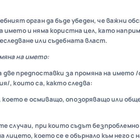
ебният орган да бъде убеден, че важни о
 името и няма користна цел, като наприм
еследване или съдебната власт.
мяна на името:
 две предпоставки за промяна на името /
я/, които са, както следва:
, което е осмиващо, опозоряващо или об
ите случаи, при които съдът безпроблемно
а лицето, което се е обърнало към него с 