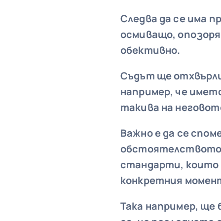
Следва да се има 
осмиващо, опозоря
обективно.
Съдът ще отхвърли
например, че имет
такива на неговот
Важно е да се спом
обстоятелството 
стандарти, които 
конкретния момен
Така например, ще 