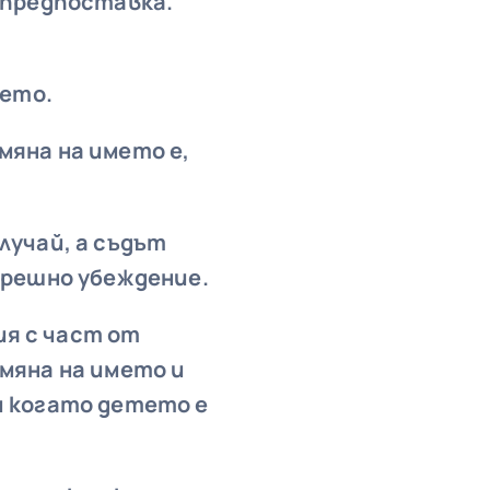
 предпоставка.
ето.
мяна на името е,
лучай, а съдът
трешно убеждение.
я с част от
мяна на името и
и когато детето е