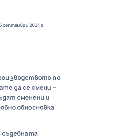
5 септември 2024 г.
 Производството по
ате да се смени –
бъдат сменени и
робно обносновка
в съдебната