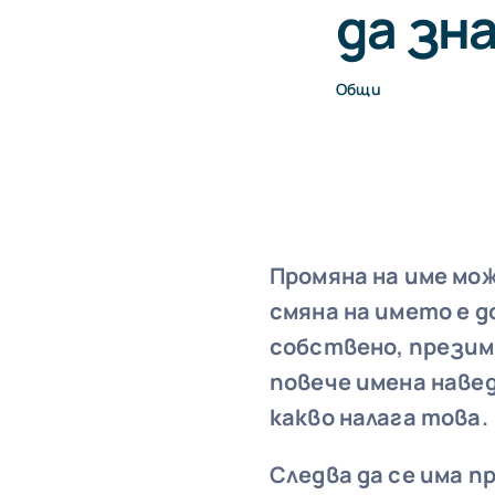
да зн
Общи
Промяна на име мо
смяна на името е д
собствено, презим
повече имена навед
какво налага това.
Следва да се има п