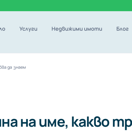
ло
Услуги
Недвижими имоти
Блог
бва да знаем
на на име, какво т