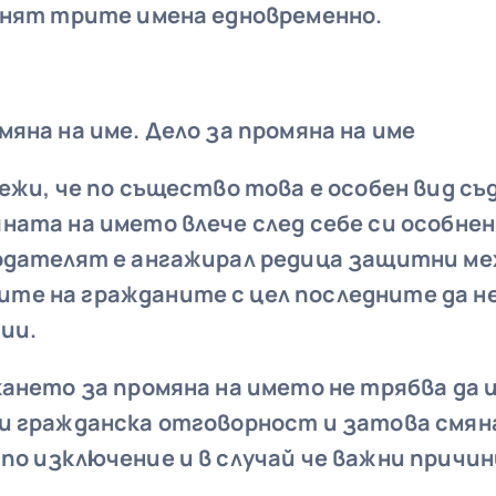
енят трите имена едновременно.
яна на име. Дело за промяна на име
ежи, че по същество това е особен вид съ
ната на името влече след себе си особнен
нодателят
е ангажирал редица защитни ме
е на гражданите с цел последните да н
ции.
ането за промяна на името не трябва да и
и гражданска отговорност
и затова
смян
по изключение и в случай че важни причин