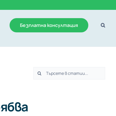
Безплатна консултация
Търсене
...
рябва