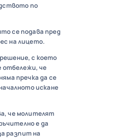
одството по
ято се подава пред
ес на лицето.
 решение, с което
е отбележи, че
няма пречка да се
оначалното искане
ва, че молителят
оръчително е да
за разпит на