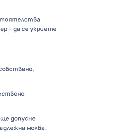
бстоятелства
ер – да се укриете
собствено,
ществено
 ще допусне
надлежна молба.