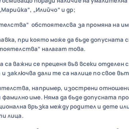
 е осмиващо поради наличие на умалителна
„Марийка“, „Илийчо“ и др;
телства“ обстоятелсва за промяна на им
вка, при която може да бъде допусната с
тоятелства“ налагат това.
са важни се преценя във всеки отделен с
 и заключва дали те са налице по свое въ
ятелства, например, изострени отношени
 фамилно име. Няма да бъде допусната про
ционална връзка между родител и дете ил
и лица.