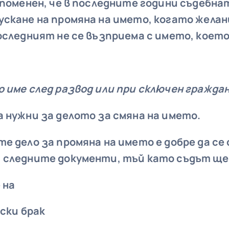
споменен, че в последните години съдебна
ускане на промяна на името, когато жела
оследният не се възприема с името, което 
 име след развод или при сключен граждан
 нужни за делото за смяна на името.
е дело за промяна на името е добре да се
 следните документи, тъй като съдът ще 
 на
ски брак