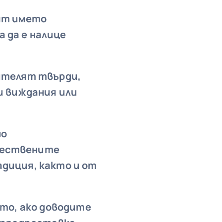
вят името
 да е налице
лителят твърди,
и виждания или
но
ществените
диция, както и от
ето, ако доводите