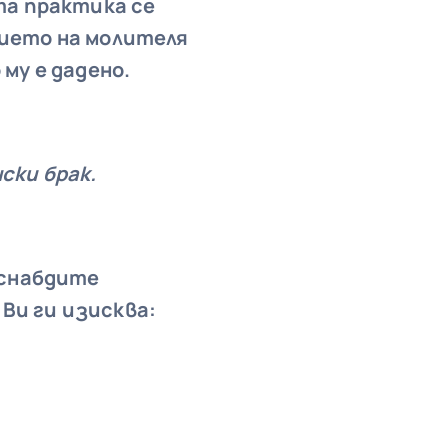
та практика се
нието на молителя
му е дадено.
ски брак.
 снабдите
Ви ги изисква: