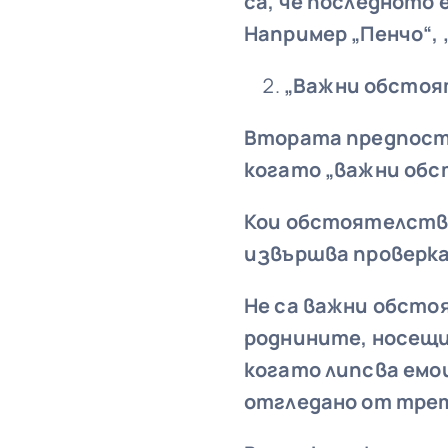
са, че последното
Например „Пенчо“, 
„Важни обстоя
Втората предпоста
когато „важни обс
Кои обстоятелства 
извършва проверка
Не са важни обсто
роднините, носещи
когато липсва емо
отгледано от трет