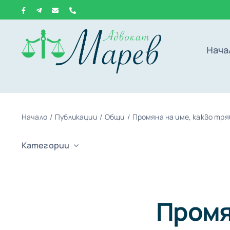
Skip
Facebook
Telegram
Имейл
Phone
to
content
Нача
Начало
/
Публикации
/
Общи
/
Промяна на име, какво тря
Категории
Промя