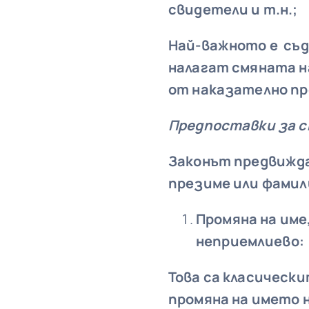
свидетели и т.н.;
Най-важното е съд
налагат смяната на
от наказателно пр
Предпоставки за с
Законът предвижда
презиме или фамили
Промяна на име
неприемлиево:
Това са класическ
промяна на името н