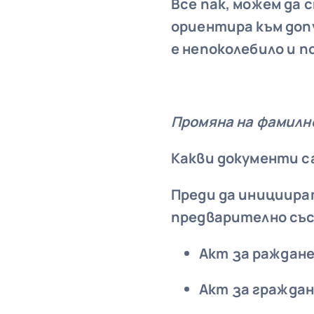
Все пак, можем да 
ориентира към доп
е непоколебило и п
Промяна на фамилно
Какви документи са
Преди да инициират
предварително със
Акт за раждане
Акт за граждан