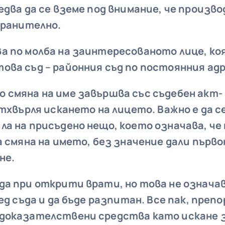
едва да се
в
земе под внимание, че произв
хранително.
а по молба на заинтересованото лице, ко
ова съд – районния съд по постоянния адр
 смяна на име завършва със съдебен акт-
отхвърля искането на лицето. Важно е да с
а на присъдено нещо, което означава, че 
а смяна на името, без значение дали първ
не.
да при открити врати, но това не означа
ред съда и да бъде разпитан. Все пак, преп
доказателствени средства като искане 