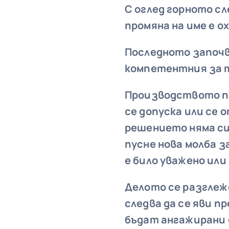
С оглед горното сл
промяна на име е о
Последното започв
компетентния за т
Производството по
се допуска или се 
решението няма сил
пусне нова молба з
е било уважено или 
Делото се разглеж
следва да се яви п
бъдат ангажирани 