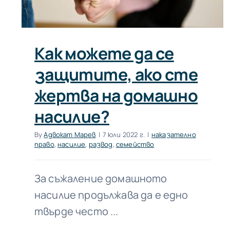
Как можете да се
защитите, ако сте
жертва на домашно
насилие?
By
Адвокат Марев
|
7 юли 2022 г.
|
наказателно
право
,
насилие
,
развод
,
семейство
За съжаление домашното
насилие продължава да е едно
твърде често ...