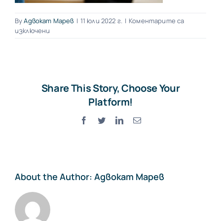
By
Адвокат Марев
|
11 юли 2022 г.
|
Коментарите са
за
изключени
domnas
Share This Story, Choose Your
Platform!
Facebook
Twitter
LinkedIn
Електронна
поща:
About the Author:
Адвокат Марев